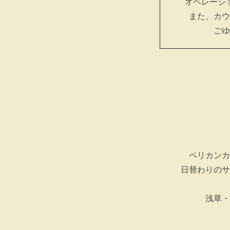
オペレーシ
また、カウ
ごゆ
ペリカンカ
日替わりのサ
浅草・